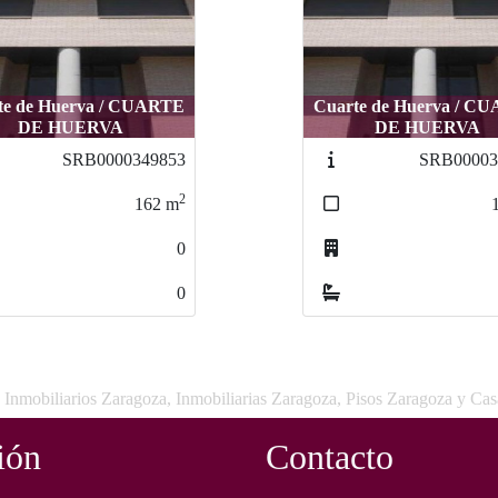
uarte de Huerva / CUARTE
Cuarte de Huerva / CUARTE
Cuarte de Huerva
DE HUERVA
DE HUERVA
DE HUER
SRB0000351569
SRB0000351569
SRB0
2
2
162
162
m
m
0
0
0
0
 Inmobiliarios Zaragoza, Inmobiliarias Zaragoza, Pisos Zaragoza y Ca
ión
Contacto