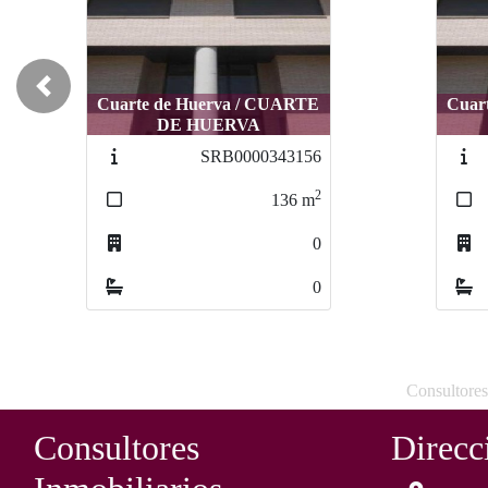
Previous
Cuarte de Huerva / CUARTE
Cuarte de Huerva / CUARTE
C
DE HUERVA
DE HUERVA
SRB0000349853
SRB0000349853
2
2
162
162
m
m
0
0
0
0
Consultores
Consultores
Direcc