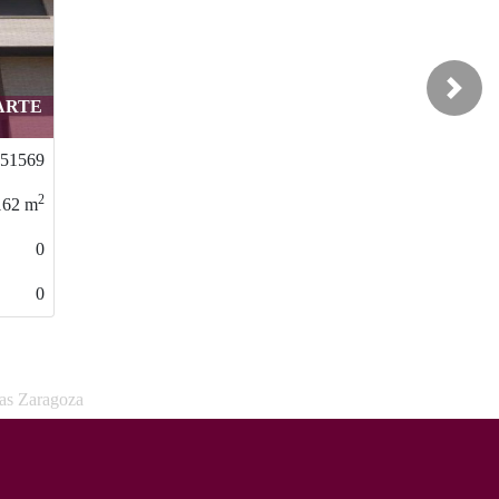
Next
 / CUARTE
VA
000343156
2
136
m
0
0
sas Zaragoza