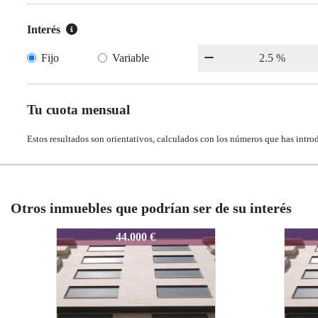
Interés
Fijo
Variable
Tu cuota mensual
Estos resultados son orientativos, calculados con los números que has intro
Otros inmuebles que podrían ser de su interés
SRB0000348182
SRB0000348182
SR
S
32.000 €
32.000 €