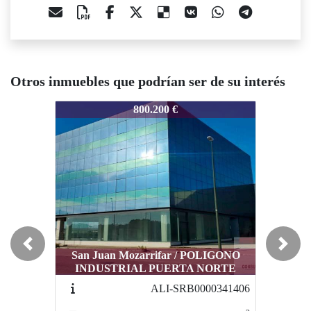
Otros inmuebles que podrían ser de su interés
AB0000055165
TAB0000055165
TAB0000
800.200 €
800.200 €
Previous
Next
San Juan Mozarrifar / POLIGONO
San Juan Mozarrifar / POLIGONO
San Ju
INDUSTRIAL PUERTA NORTE
INDUSTRIAL PUERTA NORTE
INDUS
ALI-SRB0000341406
EDF-SRB0000341406