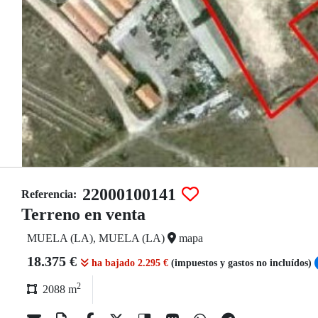
22000100141
Referencia:
Terreno en venta
MUELA (LA), MUELA (LA)
mapa
18.375 €
ha bajado 2.295 €
(impuestos y gastos no incluídos)
2
2088 m