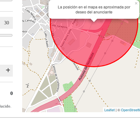
×
La posición en el mapa es aproximada por
deseo del anunciante
0
ducido.
Leaflet
| ©
OpenStreet