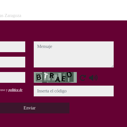
sas Zaragoza
mensaje
Captcha
e uso y
política de
Enviar