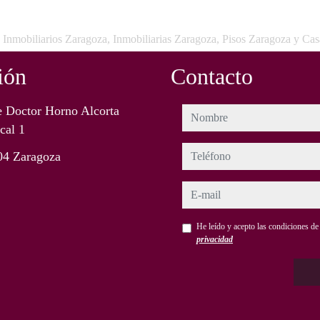
 Inmobiliarios Zaragoza, Inmobiliarias Zaragoza, Pisos Zaragoza y Ca
ión
Contacto
e Doctor Horno Alcorta
nombre
cal 1
teléfono
04 Zaragoza
e-mail
He leído y acepto las condiciones d
privacidad