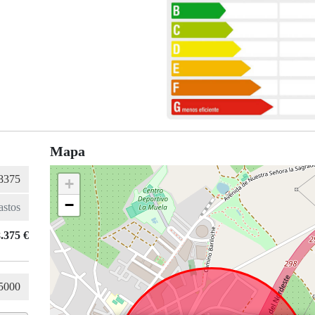
Mapa
+
−
.375 €