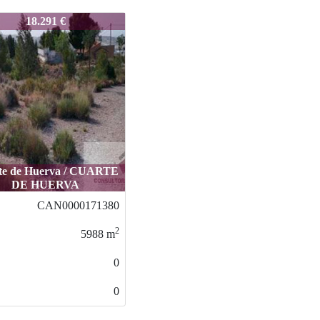
00100141
18.375 €
La Muela / LA MUELA
ALI-2200010014
2
8500
m
0
0