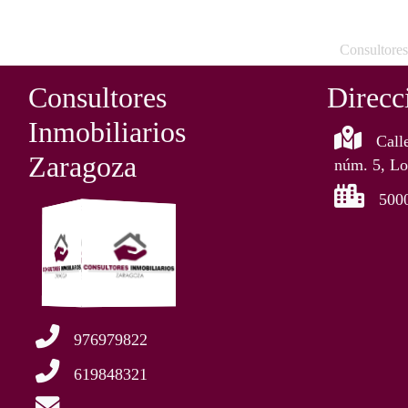
Consultores
Consultores
Direcc
Inmobiliarios
Call
Zaragoza
núm. 5, Lo
500
976979822
619848321