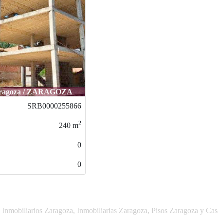
ragoza / ZARAGOZA
SRB0000255866
2
240
m
0
0
 Inmobiliarios Zaragoza, Inmobiliarias Zaragoza, Pisos Zaragoza y Ca