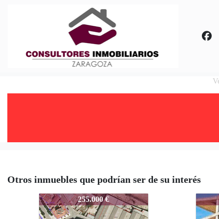
V
Otros inmuebles que podrían ser de su interés
ALI-SRB0000097004
ALI-
255.000 €