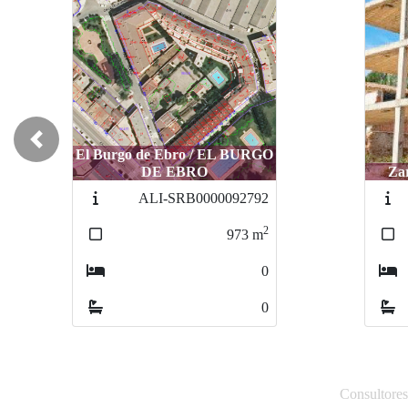
Previous
El Burgo de Ebro / EL BURGO
DE EBRO
Za
ALI-SRB0000092792
2
973
m
0
0
Consultores