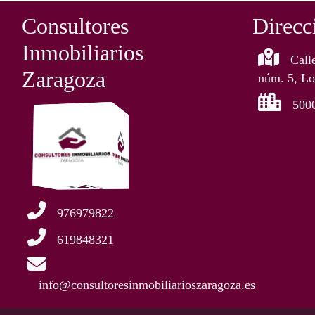
Consultores
Direcc
Inmobiliarios
Call
Zaragoza
núm. 5, Lo
500
976979822
619848321
info@consultoresinmobiliarioszaragoza.es