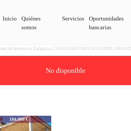
Inicio
Quiénes
Servicios
Oportunidades
somos
bancarias
enta de terreno en Zaragoza, CASCO HISTORICO-CONDE ARAN
No disponible
SRB0000097004
184.000 €