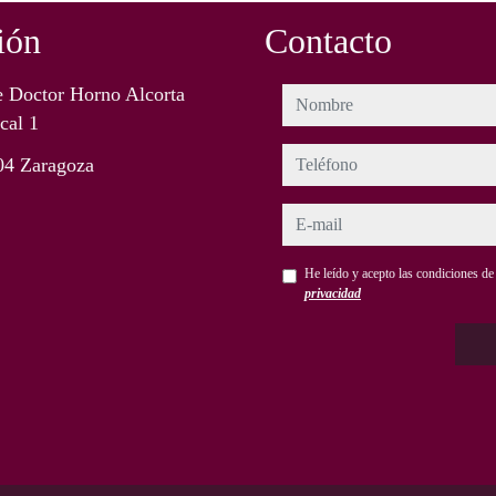
ión
Contacto
e Doctor Horno Alcorta
nombre
cal 1
teléfono
04 Zaragoza
e-mail
He leído y acepto las condiciones d
privacidad