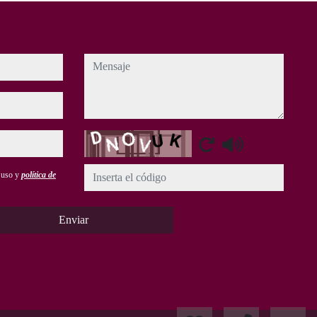
mensaje
Captcha
e uso y
política de
Enviar